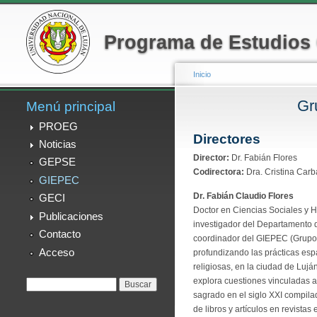
Menú secundario
Programa de Estudios
Inicio
Gr
Menú principal
Se encuentra usted
PROEG
Directores
Noticias
Director:
Dr. Fabián Flores
GEPSE
Codirectora:
Dra. Cristina Carb
GIEPEC
Dr. Fabián Claudio Flores
GECI
Doctor en Ciencias Sociales y 
Publicaciones
investigador del Departamento d
Contacto
coordinador del GIEPEC (Grupo In
Acceso
profundizando las prácticas espa
religiosas, en la ciudad de Lujá
explora cuestiones vinculadas al
Formulario de
Buscar
sagrado en el siglo XXI compilad
búsqueda
de libros y artículos en revista