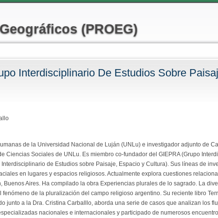
Pasar al
contenido
 Geográficos (PROEG)
principal
upo Interdisciplinario De Estudios Sobre Paisa
 aquí
allo
Humanas de la Universidad Nacional de Luján (UNLu) e investigador adjunto de 
e Ciencias Sociales de UNLu. Es miembro co-fundador del GIEPRA (Grupo Interdisci
terdisciplinario de Estudios sobre Paisaje, Espacio y Cultura). Sus líneas de invest
ciales en lugares y espacios religiosos. Actualmente explora cuestiones relacionad
n, Buenos Aires. Ha compilado la obra Experiencias plurales de lo sagrado. La diver
 fenómeno de la pluralización del campo religioso argentino. Su reciente libro Territ
o junto a la Dra. Cristina Carballlo, aborda una serie de casos que analizan los flu
s especializadas nacionales e internacionales y participado de numerosos encuentro