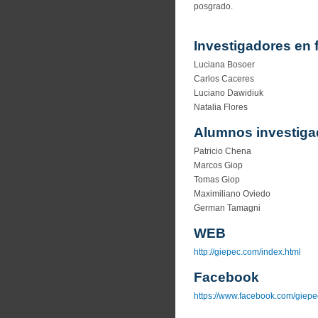
posgrado.
Investigadores en
Luciana Bosoer
Carlos Caceres
Luciano Dawidiuk
Natalia Flores
Alumnos investiga
Patricio Chena
Marcos Giop
Tomas Giop
Maximiliano Oviedo
German Tamagni
WEB
http://giepec.com/index.html
Facebook
https://www.facebook.com/giepe