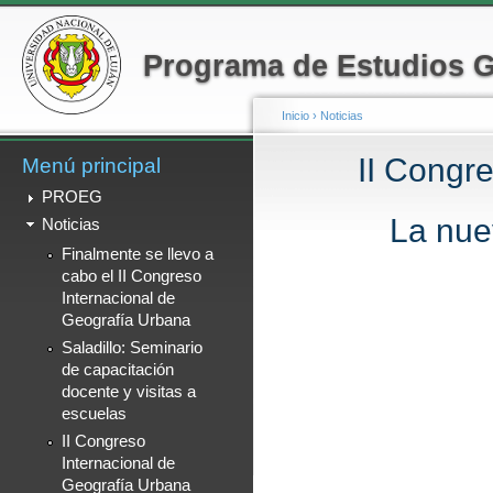
Menú secundario
Pa
co
Programa de Estudios 
pr
Inicio
›
Noticias
II Congr
Menú principal
Se encuentra usted a
PROEG
La nue
Noticias
Finalmente se llevo a
cabo el II Congreso
Internacional de
Geografía Urbana
Saladillo: Seminario
de capacitación
docente y visitas a
escuelas
II Congreso
Internacional de
Geografía Urbana