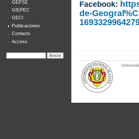
http
GEPSE
Facebook:
GIEPEC
de-Geograf%
GECI
1693329964279
Publicaciones
Contacto
Acceso
Formulario de
Buscar
búsqueda
Universid